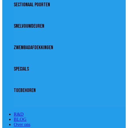
Sectionaal poorten
Snelvouwdeuren
Zwembadafdekkingen
Specials
Toebehoren
R&D
BLOG
Over ons