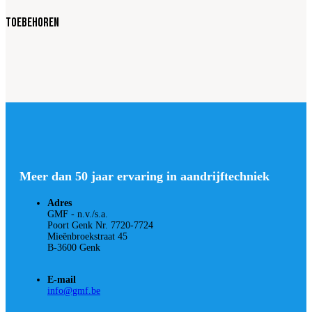
Toebehoren
Meer dan 50 jaar ervaring in aandrijftechniek
Adres
GMF - n.v./s.a.
Poort Genk Nr. 7720-7724
Mieënbroekstraat 45
B-3600 Genk
E-mail
info@gmf.be