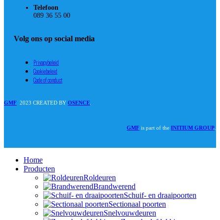
Telefoon
089 36 55 00
Volg ons op social media
Privacybeleid
Cookiebeleid
Code of conduct
GMF
2023 CREATED BY
OSENCE
.
GMF
is part of the
INITIUM GROUP
.
Home
Producten
Roldeuren
Brandwerend
Schuif- en draaipoorten
Sectionaal poorten
Snelvouwdeuren